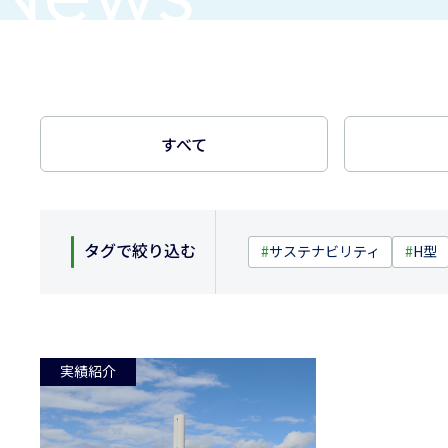
すべて
タグで絞り込む
#
サステナビリティ
#
H型
実績紹介