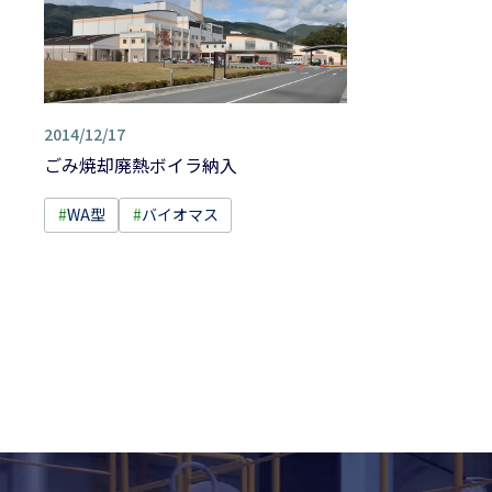
2014/12/17
ごみ焼却廃熱ボイラ納入
#
WA型
#
バイオマス