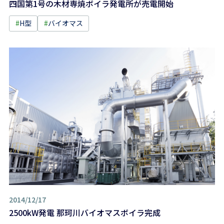
四国第1号の木材専焼ボイラ発電所が売電開始
#
H型
#
バイオマス
2014/12/17
2500kW発電 那珂川バイオマスボイラ完成