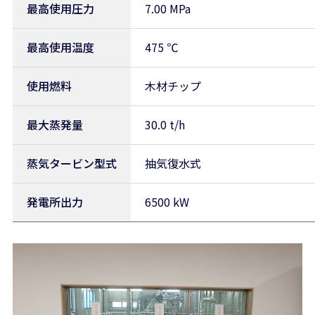
最高使用圧力
7.00 MPa
最高使用温度
475 ℃
使用燃料
木材チップ
最大蒸発量
30.0 t/h
蒸気タービン型式
抽気復水式
発電所出力
6500 kW