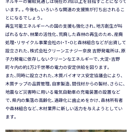
ネルギーの需給見通しは現在の3倍以上を目指すことになって
います。。今後も、いろいろな関連の支援策が打ち出されるこ
とになるでしょう。
再生可能エネルギーへの国の支援も強化され、地方創生が叫
ばれるなか、林業の活性化、荒廃した森林の再生のため、産廃
処理・リサイクル事業会社のI・T・Oと森林組合などが出資して
設立された、株式会社クリーンエナジー奈良 吉野発電所は、原
子力発電に依存しないクリーンなエネルギーで、大淀・吉野
町々内の約1万2千世帯の電力の安定供給を図ります。
また、同時に設立された、木質バイオマス安定協議会により、
木質チップの品質管理、自家製造、間伐材からの製材、さらに、
地震など災害時に用いる電気自動車の充電装置の設置など
で、県内の集落の高齢化、過疎化に歯止めをかけ、森林所有者
や森林組合など、木材業界に新しい活力を与えようとしてい
ます。